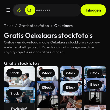
Inloggen
Thuis
Gratis stockfoto’s
Oekelaars
Gratis Oekelaars stockfoto's
Ontdek en download mooie Oekelaars stockfoto's voor uw
website of elk project. Download gratis hoogwaardige
royaltyvrije Oekelaars afbeeldingen.
Gratis stockfoto’s
iStock
iStock
iStock
iStock
iStock
iStock
iStock
iStock
Meer
bekijken
Exclusief: