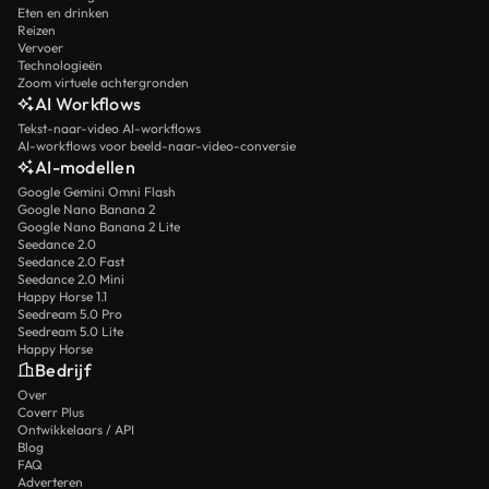
Eten en drinken
Reizen
Vervoer
Technologieën
Zoom virtuele achtergronden
AI Workflows
Tekst-naar-video AI-workflows
AI-workflows voor beeld-naar-video-conversie
AI-modellen
Google Gemini Omni Flash
Google Nano Banana 2
Google Nano Banana 2 Lite
Seedance 2.0
Seedance 2.0 Fast
Seedance 2.0 Mini
Happy Horse 1.1
Seedream 5.0 Pro
Seedream 5.0 Lite
Happy Horse
Bedrijf
Over
Coverr Plus
Ontwikkelaars / API
Blog
FAQ
Adverteren