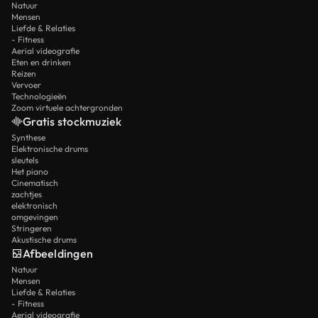
Natuur
Mensen
Liefde & Relaties
- Fitness
Aerial videografie
Eten en drinken
Reizen
Vervoer
Technologieën
Zoom virtuele achtergronden
Gratis stockmuziek
Synthese
Elektronische drums
sleutels
Het piano
Cinematisch
zachtjes
elektronisch
omgevingen
Stringeren
Akustische drums
Afbeeldingen
Natuur
Mensen
Liefde & Relaties
- Fitness
Aerial videografie