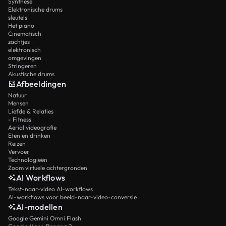
Synthese
Elektronische drums
sleutels
Het piano
Cinematisch
zachtjes
elektronisch
omgevingen
Stringeren
Akustische drums
Afbeeldingen
Natuur
Mensen
Liefde & Relaties
- Fitness
Aerial videografie
Eten en drinken
Reizen
Vervoer
Technologieën
Zoom virtuele achtergronden
AI Workflows
Tekst-naar-video AI-workflows
AI-workflows voor beeld-naar-video-conversie
AI-modellen
Google Gemini Omni Flash