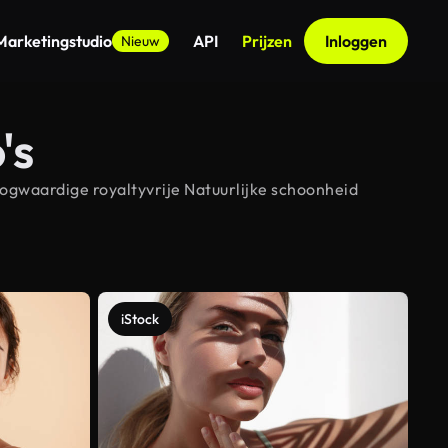
Marketingstudio
API
Prijzen
Inloggen
Nieuw
's
oogwaardige royaltyvrije Natuurlijke schoonheid
iStock