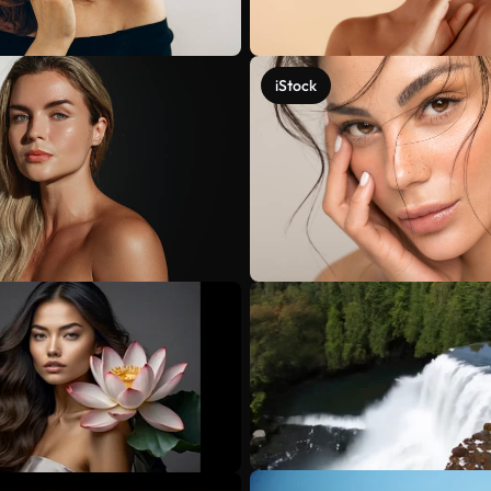
iStock