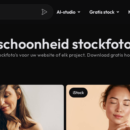
AI-studio
Gratis stock
 schoonheid stockfoto
kfoto's voor uw website of elk project. Download gratis h
iStock