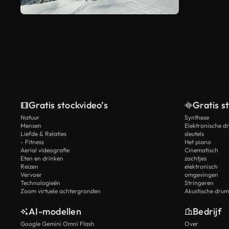
Gratis stockvideo’s
Gratis s
Natuur
Synthese
Mensen
Elektronische d
Liefde & Relaties
sleutels
- Fitness
Het piano
Aerial videografie
Cinematisch
Eten en drinken
zachtjes
Reizen
elektronisch
Vervoer
omgevingen
Technologieën
Stringeren
Zoom virtuele achtergronden
Akustische drum
AI-modellen
Bedrijf
Google Gemini Omni Flash
Over