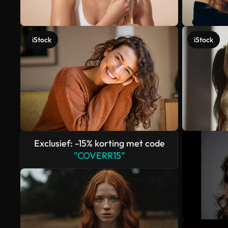
iStock
iStock
Exclusief: -15% korting met code
"COVERR15"