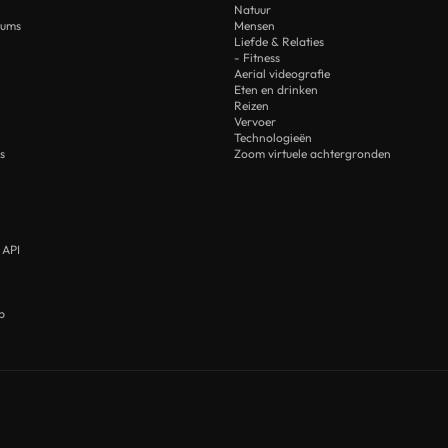
Natuur
rums
Mensen
Liefde & Relaties
- Fitness
Aerial videografie
Eten en drinken
Reizen
Vervoer
Technologieën
s
Zoom virtuele achtergronden
 API
p