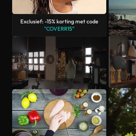
Exclusief: -15% korting met code
"COVERR15"