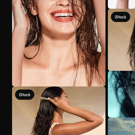
iStock
iStock