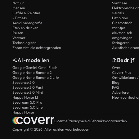
Natuur
Synthese
Mensen
Elektronische d
Liefde & Relaties
sleutels
- Fitness
Het piano
Aerial videografie
Cinematisch
Eten en drinken
zachtjes
Reizen
elektronisch
Vervoer
omgevingen
Technologieën
Stringeren
Zoom virtuele achtergronden
Akustische drum
AI-modellen
Bedrijf
Google Gemini Omni Flash
Over
Google Nano Banana 2
Coverr Plus
Google Nano Banana 2 Lite
Ontwikkelaars /
Seedance 2.0
Blog
Seedance 2.0 Fast
FAQ
Seedance 2.0 Mini
Adverteren
Happy Horse 1.1
Neem contact o
Seedream 5.0 Pro
Seedream 5.0 Lite
Happy Horse
Licentie
Privacybeleid
Gebruiksvoorwaarden
Copyright © 2026. Alle rechten voorbehouden.