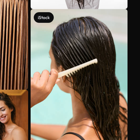
iStock