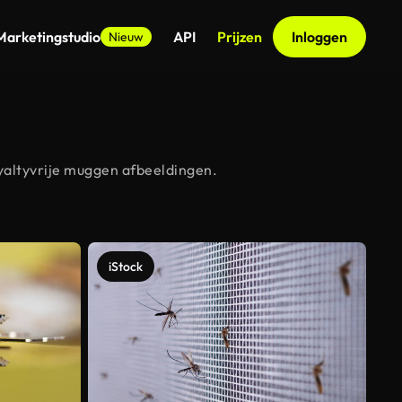
Marketingstudio
API
Prijzen
Inloggen
Nieuw
yaltyvrije muggen afbeeldingen.
iStock