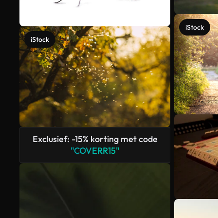
iStock
iStock
Exclusief: -15% korting met code
"COVERR15"