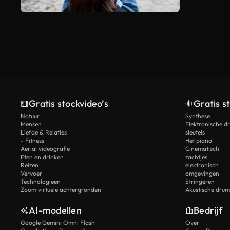
Gratis stockvideo’s
Gratis s
Natuur
Synthese
Mensen
Elektronische d
Liefde & Relaties
sleutels
- Fitness
Het piano
Aerial videografie
Cinematisch
Eten en drinken
zachtjes
Reizen
elektronisch
Vervoer
omgevingen
Technologieën
Stringeren
Zoom virtuele achtergronden
Akustische drum
AI-modellen
Bedrijf
Google Gemini Omni Flash
Over