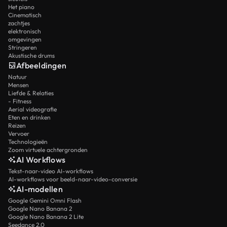
Het piano
Cinematisch
zachtjes
elektronisch
omgevingen
Stringeren
Akustische drums
Afbeeldingen
Natuur
Mensen
Liefde & Relaties
- Fitness
Aerial videografie
Eten en drinken
Reizen
Vervoer
Technologieën
Zoom virtuele achtergronden
AI Workflows
Tekst-naar-video AI-workflows
AI-workflows voor beeld-naar-video-conversie
AI-modellen
Google Gemini Omni Flash
Google Nano Banana 2
Google Nano Banana 2 Lite
Seedance 2.0