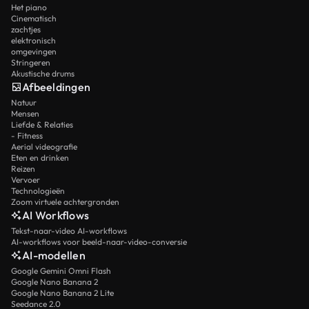
Het piano
Cinematisch
zachtjes
elektronisch
omgevingen
Stringeren
Akustische drums
Afbeeldingen
Natuur
Mensen
Liefde & Relaties
- Fitness
Aerial videografie
Eten en drinken
Reizen
Vervoer
Technologieën
Zoom virtuele achtergronden
AI Workflows
Tekst-naar-video AI-workflows
AI-workflows voor beeld-naar-video-conversie
AI-modellen
Google Gemini Omni Flash
Google Nano Banana 2
Google Nano Banana 2 Lite
Seedance 2.0