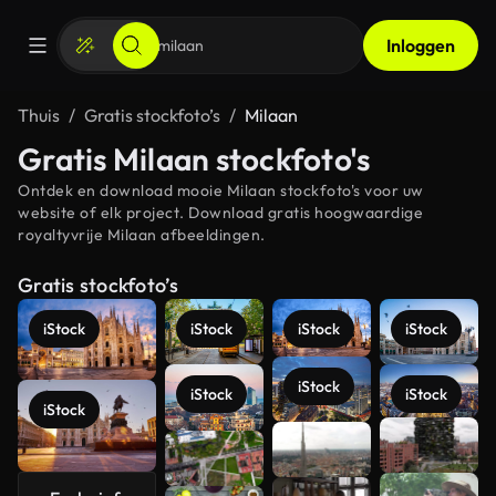
Inloggen
Thuis
Gratis stockfoto’s
Milaan
Gratis Milaan stockfoto's
Ontdek en download mooie Milaan stockfoto's voor uw
website of elk project. Download gratis hoogwaardige
royaltyvrije Milaan afbeeldingen.
Gratis stockfoto’s
iStock
iStock
iStock
iStock
iStock
iStock
iStock
iStock
Meer
bekijken