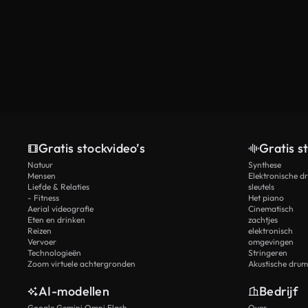
Gratis stockvideo’s
Gratis s
Natuur
Synthese
Mensen
Elektronische d
Liefde & Relaties
sleutels
- Fitness
Het piano
Aerial videografie
Cinematisch
Eten en drinken
zachtjes
Reizen
elektronisch
Vervoer
omgevingen
Technologieën
Stringeren
Zoom virtuele achtergronden
Akustische drum
AI-modellen
Bedrijf
Google Gemini Omni Flash
Over