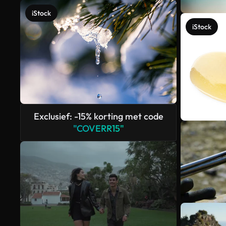
iStock
iStock
Exclusief: -15% korting met code
"COVERR15"