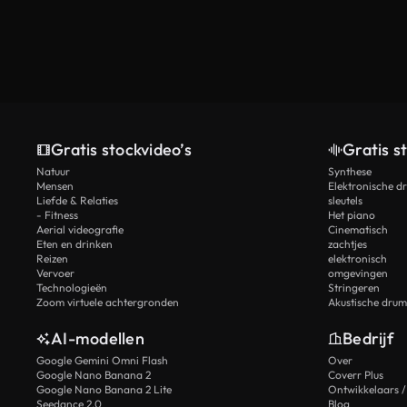
Gratis stockvideo’s
Gratis s
Natuur
Synthese
Mensen
Elektronische d
Liefde & Relaties
sleutels
- Fitness
Het piano
Aerial videografie
Cinematisch
Eten en drinken
zachtjes
Reizen
elektronisch
Vervoer
omgevingen
Technologieën
Stringeren
Zoom virtuele achtergronden
Akustische drum
AI-modellen
Bedrijf
Google Gemini Omni Flash
Over
Google Nano Banana 2
Coverr Plus
Google Nano Banana 2 Lite
Ontwikkelaars /
Seedance 2.0
Blog