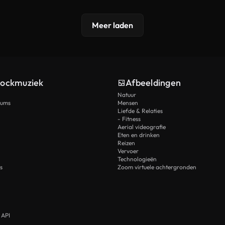
Meer laden
tockmuziek
Afbeeldingen
Natuur
rums
Mensen
Liefde & Relaties
- Fitness
Aerial videografie
Eten en drinken
Reizen
Vervoer
Technologieën
s
Zoom virtuele achtergronden
 API