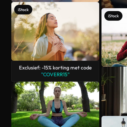
iStock
iStock
Exclusief: -15% korting met code
"COVERR15"