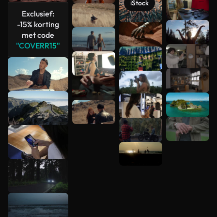
iStock
Meer
Exclusief:
bekijken
-15% korting
met code
"COVERR15"