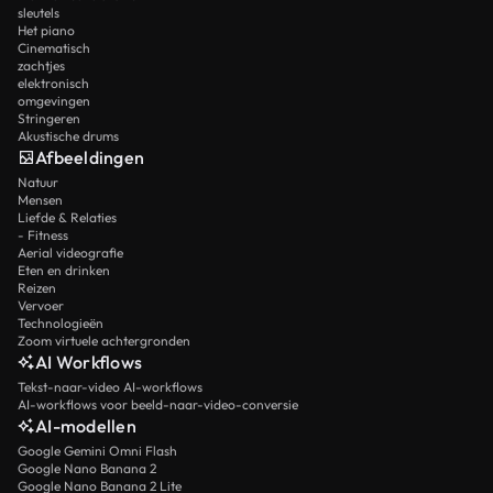
sleutels
Het piano
Cinematisch
zachtjes
elektronisch
omgevingen
Stringeren
Akustische drums
Afbeeldingen
Natuur
Mensen
Liefde & Relaties
- Fitness
Aerial videografie
Eten en drinken
Reizen
Vervoer
Technologieën
Zoom virtuele achtergronden
AI Workflows
Tekst-naar-video AI-workflows
AI-workflows voor beeld-naar-video-conversie
AI-modellen
Google Gemini Omni Flash
Google Nano Banana 2
Google Nano Banana 2 Lite