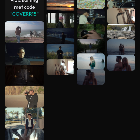
met code
"COVERR15"