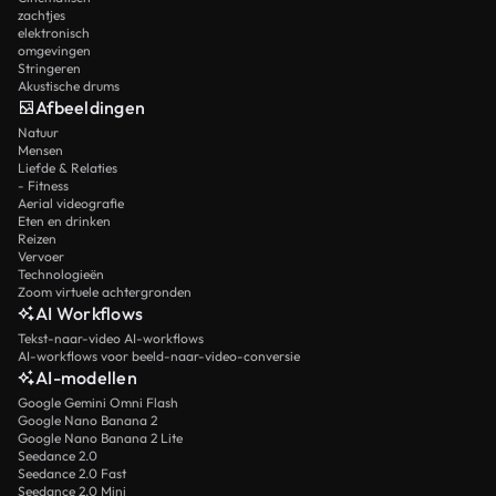
zachtjes
elektronisch
omgevingen
Stringeren
Akustische drums
Afbeeldingen
Natuur
Mensen
Liefde & Relaties
- Fitness
Aerial videografie
Eten en drinken
Reizen
Vervoer
Technologieën
Zoom virtuele achtergronden
AI Workflows
Tekst-naar-video AI-workflows
AI-workflows voor beeld-naar-video-conversie
AI-modellen
Google Gemini Omni Flash
Google Nano Banana 2
Google Nano Banana 2 Lite
Seedance 2.0
Seedance 2.0 Fast
Seedance 2.0 Mini