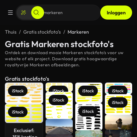
Inloggen
Thuis
Gratis stockfoto’s
Markeren
Gratis Markeren stockfoto's
Ontdek en download mooie Markeren stockfoto's voor uw
website of elk project. Download gratis hoogwaardige
royaltyvrije Markeren afbeeldingen.
Gratis stockfoto’s
iStock
iStock
iStock
iStock
iStock
iStock
iStock
iStock
Meer
bekijken
Exclusief:
-15% korting