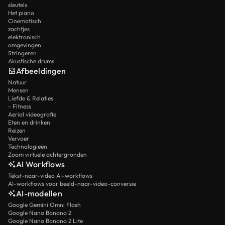
sleutels
Het piano
Cinematisch
zachtjes
elektronisch
omgevingen
Stringeren
Akustische drums
Afbeeldingen
Natuur
Mensen
Liefde & Relaties
- Fitness
Aerial videografie
Eten en drinken
Reizen
Vervoer
Technologieën
Zoom virtuele achtergronden
AI Workflows
Tekst-naar-video AI-workflows
AI-workflows voor beeld-naar-video-conversie
AI-modellen
Google Gemini Omni Flash
Google Nano Banana 2
Google Nano Banana 2 Lite