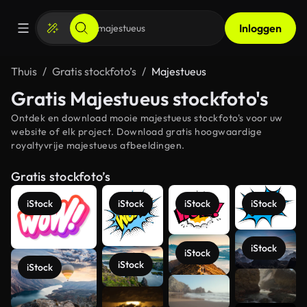
Inloggen
Thuis
Gratis stockfoto’s
Majestueus
Gratis Majestueus stockfoto's
Ontdek en download mooie majestueus stockfoto's voor uw
website of elk project. Download gratis hoogwaardige
royaltyvrije majestueus afbeeldingen.
Gratis stockfoto’s
iStock
iStock
iStock
iStock
iStock
iStock
iStock
iStock
Meer
bekijken