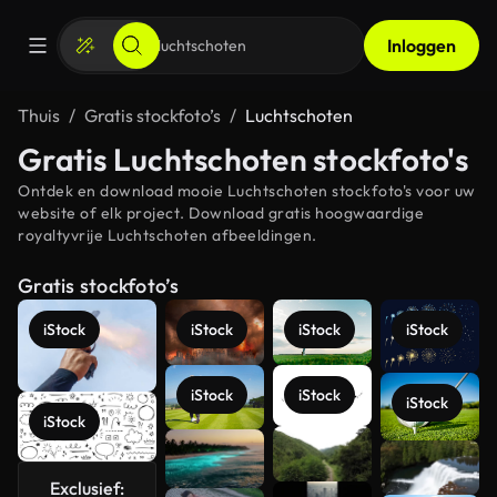
Inloggen
Thuis
Gratis stockfoto’s
Luchtschoten
Gratis Luchtschoten stockfoto's
Ontdek en download mooie Luchtschoten stockfoto's voor uw
website of elk project. Download gratis hoogwaardige
royaltyvrije Luchtschoten afbeeldingen.
Gratis stockfoto’s
iStock
iStock
iStock
iStock
iStock
iStock
iStock
iStock
Meer
bekijken
Exclusief: