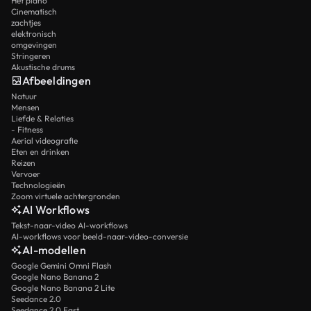
Het piano
Cinematisch
zachtjes
elektronisch
omgevingen
Stringeren
Akustische drums
Afbeeldingen
Natuur
Mensen
Liefde & Relaties
- Fitness
Aerial videografie
Eten en drinken
Reizen
Vervoer
Technologieën
Zoom virtuele achtergronden
AI Workflows
Tekst-naar-video AI-workflows
AI-workflows voor beeld-naar-video-conversie
AI-modellen
Google Gemini Omni Flash
Google Nano Banana 2
Google Nano Banana 2 Lite
Seedance 2.0
Seedance 2.0 Fast