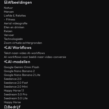
Afbeeldingen
Natuur
Mensen
Liefde & Relaties
- Fitness
Aerial videografie
Eten en drinken
Reizen
Vervoer
Technologieën
Zoom virtuele achtergronden
AI Workflows
Tekst-naar-video AI-workflows
AI-workflows voor beeld-naar-video-conversie
AI-modellen
Google Gemini Omni Flash
Google Nano Banana 2
Google Nano Banana 2 Lite
Seedance 2.0
Seedance 2.0 Fast
Seedance 2.0 Mini
Happy Horse 1.1
Seedream 5.0 Pro
Seedream 5.0 Lite
Happy Horse
Bedrijf