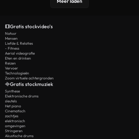
Meer laden
Gratis stockvideo’s
Natuur
Mensen
Liefde & Relaties
- Fitness
Aerial videografie
Eten en drinken
Reizen
Vervoer
Technologieën
Zoom virtuele achtergronden
Gratis stockmuziek
Synthese
Elektronische drums
sleutels
Het piano
Cinematisch
zachtjes
elektronisch
omgevingen
Stringeren
Akustische drums