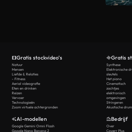
Gratis stockvideo’s
Gratis s
Natuur
Synthese
Mensen
Elektronische d
Liefde & Relaties
sleutels
- Fitness
Het piano
Aerial videografie
Cinematisch
Eten en drinken
zachtjes
Reizen
elektronisch
Vervoer
omgevingen
Technologieën
Stringeren
Zoom virtuele achtergronden
Akustische drum
AI-modellen
Bedrijf
Google Gemini Omni Flash
Over
Google Nano Banana 2
Coverr Plus