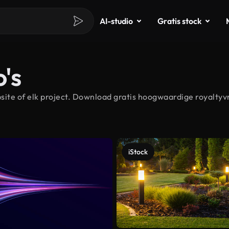
AI-studio
Gratis stock
o's
ite of elk project. Download gratis hoogwaardige royaltyvri
iStock