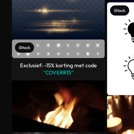
iStock
iStock
Exclusief: -15% korting met code
"COVERR15"