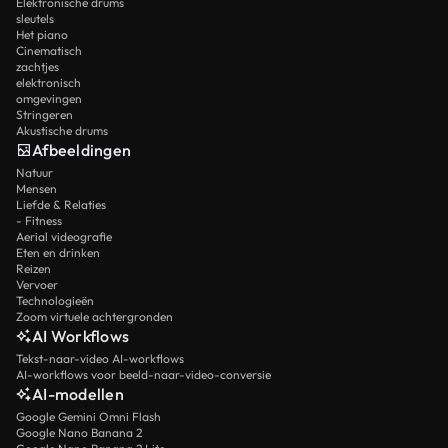
Elektronische drums
sleutels
Het piano
Cinematisch
zachtjes
elektronisch
omgevingen
Stringeren
Akustische drums
Afbeeldingen
Natuur
Mensen
Liefde & Relaties
- Fitness
Aerial videografie
Eten en drinken
Reizen
Vervoer
Technologieën
Zoom virtuele achtergronden
AI Workflows
Tekst-naar-video AI-workflows
AI-workflows voor beeld-naar-video-conversie
AI-modellen
Google Gemini Omni Flash
Google Nano Banana 2