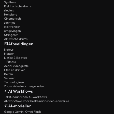
Synthese
Elektronische drums
sleutels
Het piano
Cinematisch
zachtjes
elektronisch
omgevingen
Stringeren
Akustische drums
Afbeeldingen
Natuur
Mensen
Liefde & Relaties
- Fitness
Aerial videografie
Eten en drinken
Reizen
Vervoer
Technologieën
Zoom virtuele achtergronden
AI Workflows
Tekst-naar-video AI-workflows
AI-workflows voor beeld-naar-video-conversie
AI-modellen
Google Gemini Omni Flash