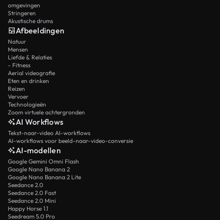
omgevingen
Stringeren
Akustische drums
Afbeeldingen
Natuur
Mensen
Liefde & Relaties
- Fitness
Aerial videografie
Eten en drinken
Reizen
Vervoer
Technologieën
Zoom virtuele achtergronden
AI Workflows
Tekst-naar-video AI-workflows
AI-workflows voor beeld-naar-video-conversie
AI-modellen
Google Gemini Omni Flash
Google Nano Banana 2
Google Nano Banana 2 Lite
Seedance 2.0
Seedance 2.0 Fast
Seedance 2.0 Mini
Happy Horse 1.1
Seedream 5.0 Pro