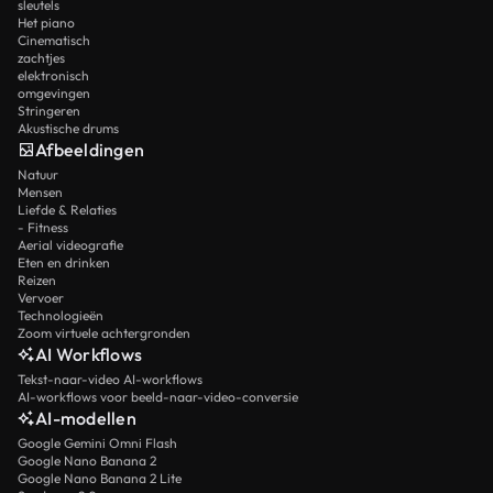
sleutels
Het piano
Cinematisch
zachtjes
elektronisch
omgevingen
Stringeren
Akustische drums
Afbeeldingen
Natuur
Mensen
Liefde & Relaties
- Fitness
Aerial videografie
Eten en drinken
Reizen
Vervoer
Technologieën
Zoom virtuele achtergronden
AI Workflows
Tekst-naar-video AI-workflows
AI-workflows voor beeld-naar-video-conversie
AI-modellen
Google Gemini Omni Flash
Google Nano Banana 2
Google Nano Banana 2 Lite