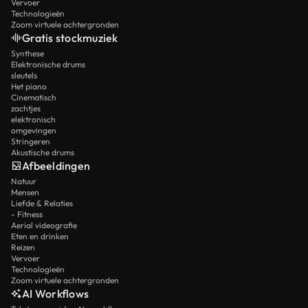
Vervoer
Technologieën
Zoom virtuele achtergronden
Gratis stockmuziek
Synthese
Elektronische drums
sleutels
Het piano
Cinematisch
zachtjes
elektronisch
omgevingen
Stringeren
Akustische drums
Afbeeldingen
Natuur
Mensen
Liefde & Relaties
- Fitness
Aerial videografie
Eten en drinken
Reizen
Vervoer
Technologieën
Zoom virtuele achtergronden
AI Workflows