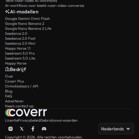
Tekst-naar-video AI-workflows
AI-workflows voor beeld-naar-video-conversie
AI-modellen
Google Gemini Omni Flash
Google Nano Banana 2
Google Nano Banana 2 Lite
Seedance 2.0
Seedance 2.0 Fast
Seedance 2.0 Mini
Happy Horse 1.1
Seedream 5.0 Pro
Seedream 5.0 Lite
Happy Horse
Bedrijf
Over
Coverr Plus
Ontwikkelaars / API
Blog
FAQ
Adverteren
Neem contact op
Licentie
Privacybeleid
Gebruiksvoorwaarden
Nederlands
Copyright © 2026. Alle rechten voorbehouden.