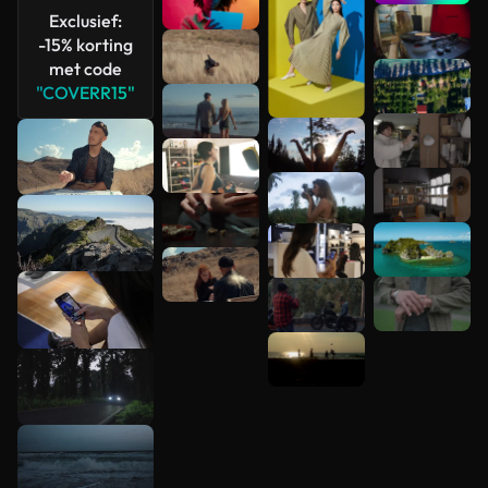
Exclusief:
Meer
-15% korting
bekijken
met code
"COVERR15"