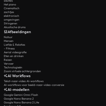
sleutels
Het piano
Cinematisch
zachtjes
elektronisch
omgevingen
Stringeren
Akustische drums
Afbeeldingen
Natuur
Mensen
Liefde & Relaties
- Fitness
Aerial videografie
Eten en drinken
Reizen
Vervoer
Technologieën
Zoom virtuele achtergronden
AI Workflows
Tekst-naar-video AI-workflows
AI-workflows voor beeld-naar-video-conversie
AI-modellen
Google Gemini Omni Flash
Google Nano Banana 2
Google Nano Banana 2 Lite