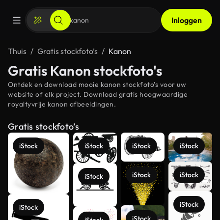
Inloggen
Thuis
Gratis stockfoto’s
Kanon
Gratis Kanon stockfoto's
Ontdek en download mooie kanon stockfoto's voor uw
website of elk project. Download gratis hoogwaardige
royaltyvrije kanon afbeeldingen.
Gratis stockfoto’s
iStock
iStock
iStock
iStock
iStock
iStock
iStock
iStock
iStock
iStock
iStock