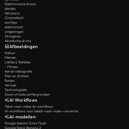
Elektronische drums
sleutels
Het piano
Cinematisch
zachtjes
elektronisch
omgevingen
Stringeren
Akustische drums
Afbeeldingen
Natuur
Mensen
Liefde & Relaties
- Fitness
Aerial videografie
Eten en drinken
Reizen
Vervoer
Technologieën
Zoom virtuele achtergronden
AI Workflows
Tekst-naar-video AI-workflows
AI-workflows voor beeld-naar-video-conversie
AI-modellen
Google Gemini Omni Flash
Google Nano Banana 2