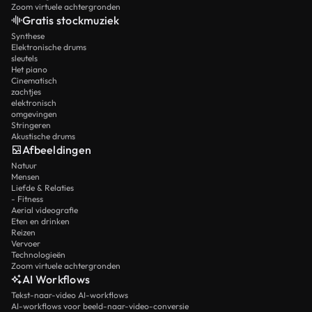
Zoom virtuele achtergronden
Gratis stockmuziek
Synthese
Elektronische drums
sleutels
Het piano
Cinematisch
zachtjes
elektronisch
omgevingen
Stringeren
Akustische drums
Afbeeldingen
Natuur
Mensen
Liefde & Relaties
- Fitness
Aerial videografie
Eten en drinken
Reizen
Vervoer
Technologieën
Zoom virtuele achtergronden
AI Workflows
Tekst-naar-video AI-workflows
AI-workflows voor beeld-naar-video-conversie