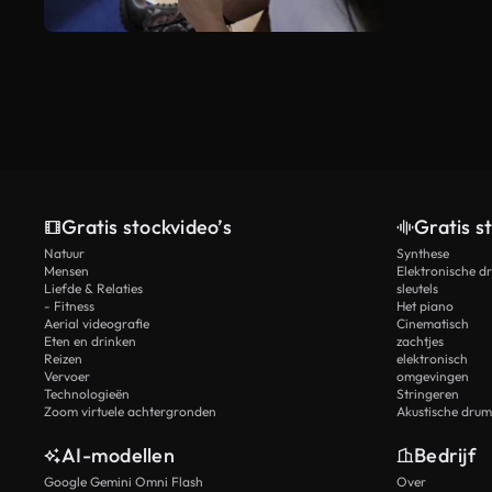
Gratis stockvideo’s
Gratis s
Natuur
Synthese
Mensen
Elektronische d
Liefde & Relaties
sleutels
- Fitness
Het piano
Aerial videografie
Cinematisch
Eten en drinken
zachtjes
Reizen
elektronisch
Vervoer
omgevingen
Technologieën
Stringeren
Zoom virtuele achtergronden
Akustische drum
AI-modellen
Bedrijf
Google Gemini Omni Flash
Over