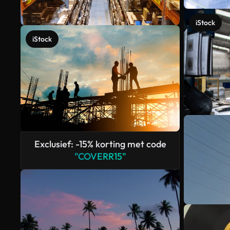
iStock
iStock
Exclusief: -15% korting met code
"COVERR15"