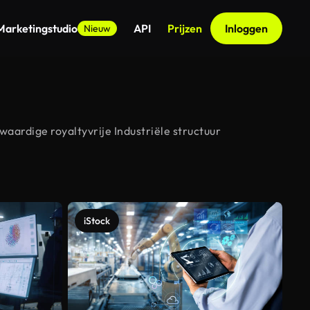
Marketingstudio
API
Prijzen
Inloggen
Nieuw
aardige royaltyvrije Industriële structuur
iStock