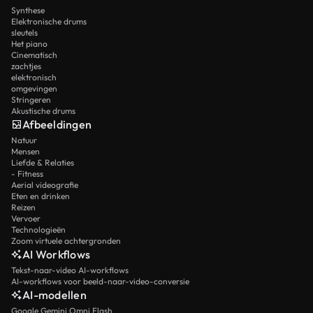
Synthese
Elektronische drums
sleutels
Het piano
Cinematisch
zachtjes
elektronisch
omgevingen
Stringeren
Akustische drums
Afbeeldingen
Natuur
Mensen
Liefde & Relaties
- Fitness
Aerial videografie
Eten en drinken
Reizen
Vervoer
Technologieën
Zoom virtuele achtergronden
AI Workflows
Tekst-naar-video AI-workflows
AI-workflows voor beeld-naar-video-conversie
AI-modellen
Google Gemini Omni Flash