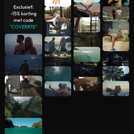
Exclusief:
Meer
-15% korting
bekijken
met code
"COVERR15"