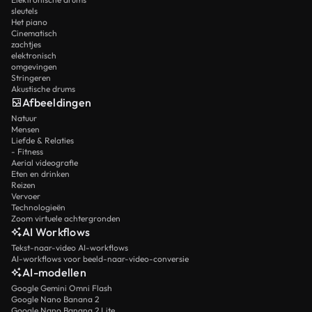
sleutels
Het piano
Cinematisch
zachtjes
elektronisch
omgevingen
Stringeren
Akustische drums
Afbeeldingen
Natuur
Mensen
Liefde & Relaties
- Fitness
Aerial videografie
Eten en drinken
Reizen
Vervoer
Technologieën
Zoom virtuele achtergronden
AI Workflows
Tekst-naar-video AI-workflows
AI-workflows voor beeld-naar-video-conversie
AI-modellen
Google Gemini Omni Flash
Google Nano Banana 2
Google Nano Banana 2 Lite