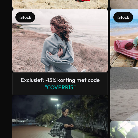
iStock
iStock
Exclusief: -15% korting met code
"COVERR15"