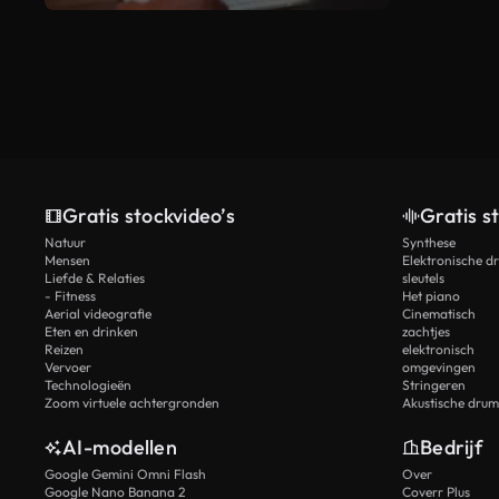
Gratis stockvideo’s
Gratis s
Natuur
Synthese
Mensen
Elektronische d
Liefde & Relaties
sleutels
- Fitness
Het piano
Aerial videografie
Cinematisch
Eten en drinken
zachtjes
Reizen
elektronisch
Vervoer
omgevingen
Technologieën
Stringeren
Zoom virtuele achtergronden
Akustische drum
AI-modellen
Bedrijf
Google Gemini Omni Flash
Over
Google Nano Banana 2
Coverr Plus