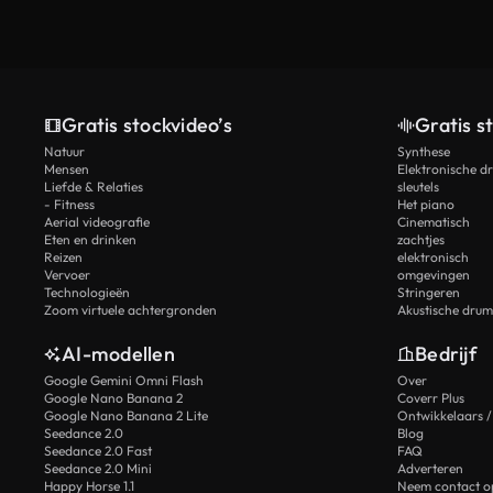
Gratis stockvideo’s
Gratis s
Natuur
Synthese
Mensen
Elektronische d
Liefde & Relaties
sleutels
- Fitness
Het piano
Aerial videografie
Cinematisch
Eten en drinken
zachtjes
Reizen
elektronisch
Vervoer
omgevingen
Technologieën
Stringeren
Zoom virtuele achtergronden
Akustische drum
AI-modellen
Bedrijf
Google Gemini Omni Flash
Over
Google Nano Banana 2
Coverr Plus
Google Nano Banana 2 Lite
Ontwikkelaars /
Seedance 2.0
Blog
Seedance 2.0 Fast
FAQ
Seedance 2.0 Mini
Adverteren
Happy Horse 1.1
Neem contact o