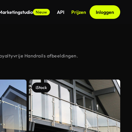
Marketingstudio
API
Prijzen
Inloggen
Nieuw
oyaltyvrije Handrails afbeeldingen.
iStock