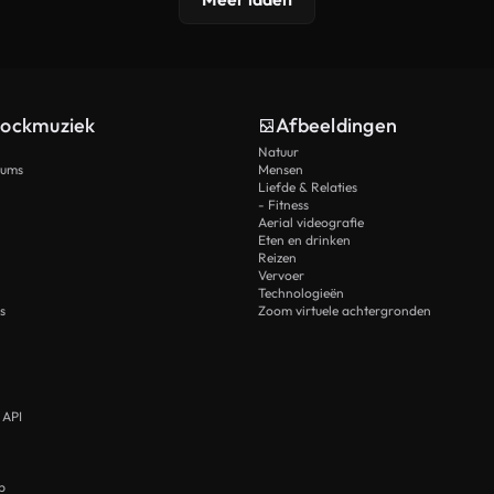
tockmuziek
Afbeeldingen
Natuur
rums
Mensen
Liefde & Relaties
- Fitness
Aerial videografie
Eten en drinken
Reizen
Vervoer
Technologieën
s
Zoom virtuele achtergronden
 API
p