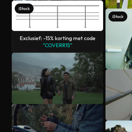
iStock
iStock
Exclusief: -15% korting met code
"COVERR15"