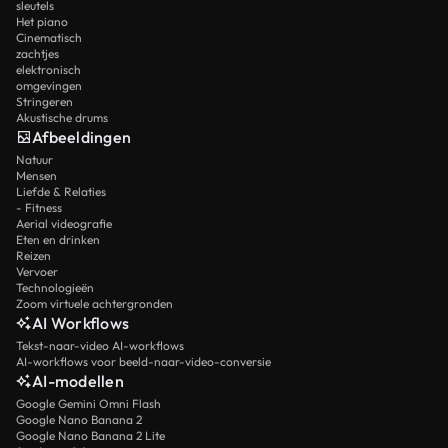
sleutels
Het piano
Cinematisch
zachtjes
elektronisch
omgevingen
Stringeren
Akustische drums
Afbeeldingen
Natuur
Mensen
Liefde & Relaties
- Fitness
Aerial videografie
Eten en drinken
Reizen
Vervoer
Technologieën
Zoom virtuele achtergronden
AI Workflows
Tekst-naar-video AI-workflows
AI-workflows voor beeld-naar-video-conversie
AI-modellen
Google Gemini Omni Flash
Google Nano Banana 2
Google Nano Banana 2 Lite