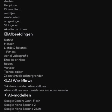
sleutels
Het piano
Cinematisch
zachtjes
elektronisch
omgevingen
Stringeren
Akustische drums
Afbeeldingen
Natuur
Mensen
Liefde & Relaties
- Fitness
Aerial videografie
Eten en drinken
Reizen
Vervoer
Technologieën
Zoom virtuele achtergronden
AI Workflows
Tekst-naar-video AI-workflows
AI-workflows voor beeld-naar-video-conversie
AI-modellen
Google Gemini Omni Flash
Google Nano Banana 2
Google Nano Banana 2 Lite