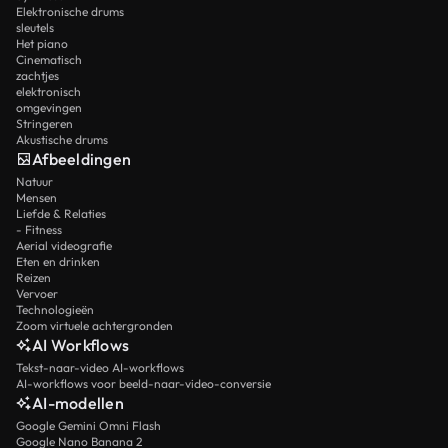
Elektronische drums
sleutels
Het piano
Cinematisch
zachtjes
elektronisch
omgevingen
Stringeren
Akustische drums
Afbeeldingen
Natuur
Mensen
Liefde & Relaties
- Fitness
Aerial videografie
Eten en drinken
Reizen
Vervoer
Technologieën
Zoom virtuele achtergronden
AI Workflows
Tekst-naar-video AI-workflows
AI-workflows voor beeld-naar-video-conversie
AI-modellen
Google Gemini Omni Flash
Google Nano Banana 2