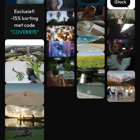
iStock
Exclusief:
Meer
-15% korting
bekijken
met code
"COVERR15"