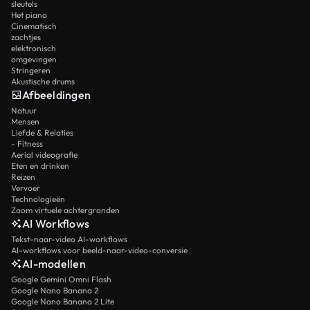
sleutels
Het piano
Cinematisch
zachtjes
elektronisch
omgevingen
Stringeren
Akustische drums
Afbeeldingen
Natuur
Mensen
Liefde & Relaties
- Fitness
Aerial videografie
Eten en drinken
Reizen
Vervoer
Technologieën
Zoom virtuele achtergronden
AI Workflows
Tekst-naar-video AI-workflows
AI-workflows voor beeld-naar-video-conversie
AI-modellen
Google Gemini Omni Flash
Google Nano Banana 2
Google Nano Banana 2 Lite