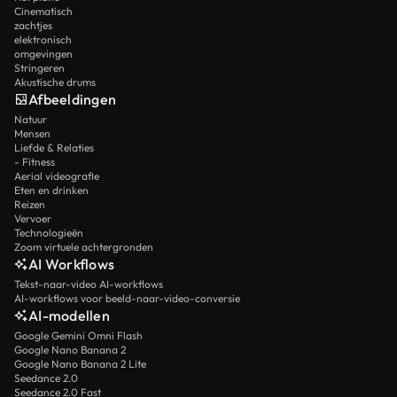
Cinematisch
zachtjes
elektronisch
omgevingen
Stringeren
Akustische drums
Afbeeldingen
Natuur
Mensen
Liefde & Relaties
- Fitness
Aerial videografie
Eten en drinken
Reizen
Vervoer
Technologieën
Zoom virtuele achtergronden
AI Workflows
Tekst-naar-video AI-workflows
AI-workflows voor beeld-naar-video-conversie
AI-modellen
Google Gemini Omni Flash
Google Nano Banana 2
Google Nano Banana 2 Lite
Seedance 2.0
Seedance 2.0 Fast