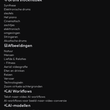
Synthese
Elektronische drums
sleutels
Het piano
Cinematisch
zachtjes
elektronisch
omgevingen
Stringeren
Akustische drums
Afbeeldingen
Natuur
Mensen
Liefde & Relaties
- Fitness
Aerial videografie
Eten en drinken
Reizen
Vervoer
Technologieën
Zoom virtuele achtergronden
AI Workflows
Tekst-naar-video AI-workflows
AI-workflows voor beeld-naar-video-conversie
AI-modellen