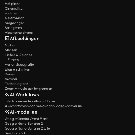
Het piano
Cinematisch
zachtjes
elektronisch
omgevingen
Stringeren
Akustische drums
Afbeeldingen
Natuur
Mensen
Liefde & Relaties
- Fitness
Aerial videografie
Eten en drinken
Reizen
Vervoer
Technologieën
Zoom virtuele achtergronden
AI Workflows
Tekst-naar-video AI-workflows
AI-workflows voor beeld-naar-video-conversie
AI-modellen
Google Gemini Omni Flash
Google Nano Banana 2
Google Nano Banana 2 Lite
Seedance 2.0