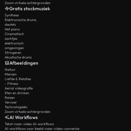
Zoom virtuele achtergronden
Gratis stockmuziek
Synthese
Elektronische drums
sleutels
Het piano
Cinematisch
zachtjes
elektronisch
omgevingen
Stringeren
Akustische drums
Afbeeldingen
Natuur
Mensen
Liefde & Relaties
- Fitness
Aerial videografie
Eten en drinken
Reizen
Vervoer
Technologieën
Zoom virtuele achtergronden
AI Workflows
Tekst-naar-video AI-workflows
AI-workflows voor beeld-naar-video-conversie