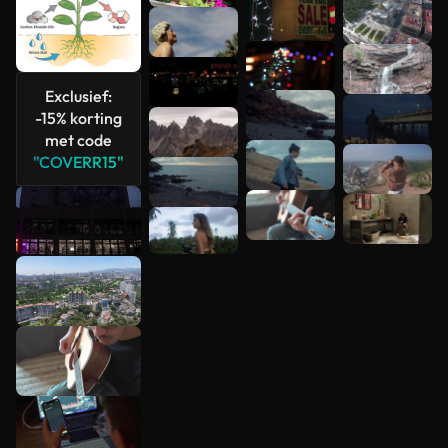
Exclusief:
-15% korting
met code
"COVERR15"