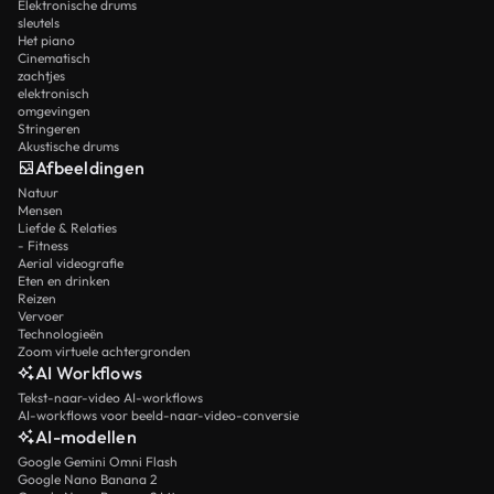
Elektronische drums
sleutels
Het piano
Cinematisch
zachtjes
elektronisch
omgevingen
Stringeren
Akustische drums
Afbeeldingen
Natuur
Mensen
Liefde & Relaties
- Fitness
Aerial videografie
Eten en drinken
Reizen
Vervoer
Technologieën
Zoom virtuele achtergronden
AI Workflows
Tekst-naar-video AI-workflows
AI-workflows voor beeld-naar-video-conversie
AI-modellen
Google Gemini Omni Flash
Google Nano Banana 2