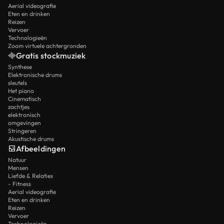
Aerial videografie
Eten en drinken
Reizen
Vervoer
Technologieën
Zoom virtuele achtergronden
Gratis stockmuziek
Synthese
Elektronische drums
sleutels
Het piano
Cinematisch
zachtjes
elektronisch
omgevingen
Stringeren
Akustische drums
Afbeeldingen
Natuur
Mensen
Liefde & Relaties
- Fitness
Aerial videografie
Eten en drinken
Reizen
Vervoer
Technologieën