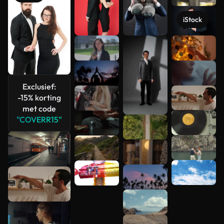
iStock
Meer
bekijken
Exclusief:
-15% korting
met code
"COVERR15"