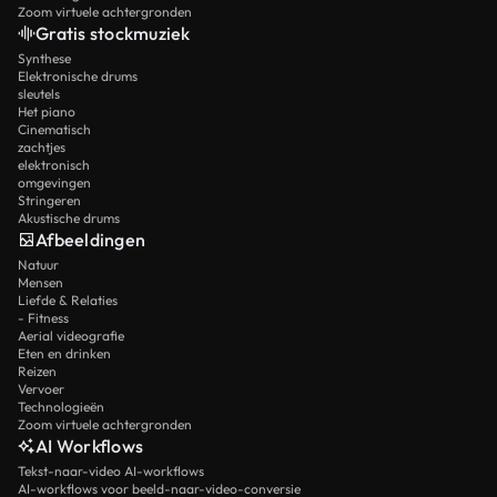
Zoom virtuele achtergronden
Gratis stockmuziek
Synthese
Elektronische drums
sleutels
Het piano
Cinematisch
zachtjes
elektronisch
omgevingen
Stringeren
Akustische drums
Afbeeldingen
Natuur
Mensen
Liefde & Relaties
- Fitness
Aerial videografie
Eten en drinken
Reizen
Vervoer
Technologieën
Zoom virtuele achtergronden
AI Workflows
Tekst-naar-video AI-workflows
AI-workflows voor beeld-naar-video-conversie