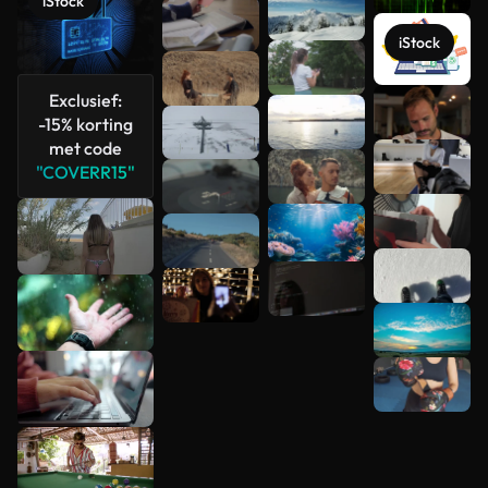
iStock
iStock
Exclusief:
Meer
-15% korting
bekijken
met code
"COVERR15"