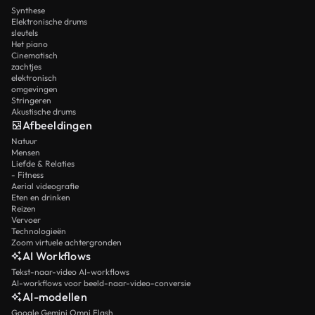
Synthese
Elektronische drums
sleutels
Het piano
Cinematisch
zachtjes
elektronisch
omgevingen
Stringeren
Akustische drums
Afbeeldingen
Natuur
Mensen
Liefde & Relaties
- Fitness
Aerial videografie
Eten en drinken
Reizen
Vervoer
Technologieën
Zoom virtuele achtergronden
AI Workflows
Tekst-naar-video AI-workflows
AI-workflows voor beeld-naar-video-conversie
AI-modellen
Google Gemini Omni Flash