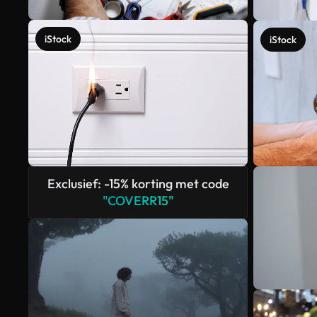
iStock
iStock
Exclusief: -15% korting met code
"COVERR15"