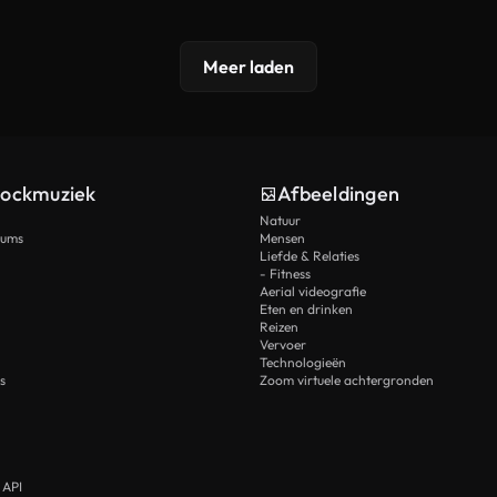
Meer laden
tockmuziek
Afbeeldingen
Natuur
rums
Mensen
Liefde & Relaties
- Fitness
Aerial videografie
Eten en drinken
Reizen
Vervoer
Technologieën
s
Zoom virtuele achtergronden
 API