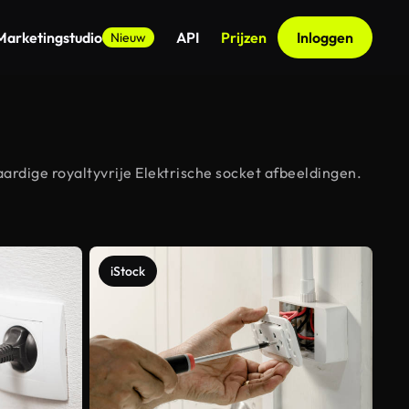
Marketingstudio
API
Prijzen
Inloggen
Nieuw
ardige royaltyvrije Elektrische socket afbeeldingen.
iStock