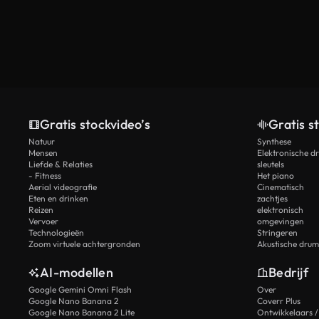
Gratis stockvideo’s
Gratis s
Natuur
Synthese
Mensen
Elektronische d
Liefde & Relaties
sleutels
- Fitness
Het piano
Aerial videografie
Cinematisch
Eten en drinken
zachtjes
Reizen
elektronisch
Vervoer
omgevingen
Technologieën
Stringeren
Zoom virtuele achtergronden
Akustische drum
AI-modellen
Bedrijf
Google Gemini Omni Flash
Over
Google Nano Banana 2
Coverr Plus
Google Nano Banana 2 Lite
Ontwikkelaars /