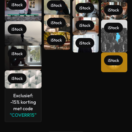
iStock
iStock
iStock
iStock
iStock
iStock
iStock
iStock
iStock
iStock
iStock
iStock
Meer
iStock
bekijken
Exclusief:
-15% korting
met code
"COVERR15"