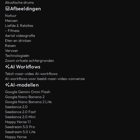
Akustische drums
Afbeeldingen
Natuur
Mensen
Liefde & Relaties
- Fitness
Aerial videografie
Eten en drinken
Reizen
Vervoer
Technologieën
Zoom virtuele achtergronden
AI Workflows
Tekst-naar-video AI-workflows
AI-workflows voor beeld-naar-video-conversie
AI-modellen
Google Gemini Omni Flash
Google Nano Banana 2
Google Nano Banana 2 Lite
Seedance 2.0
Seedance 2.0 Fast
Seedance 2.0 Mini
Happy Horse 1.1
Seedream 5.0 Pro
Seedream 5.0 Lite
Happy Horse