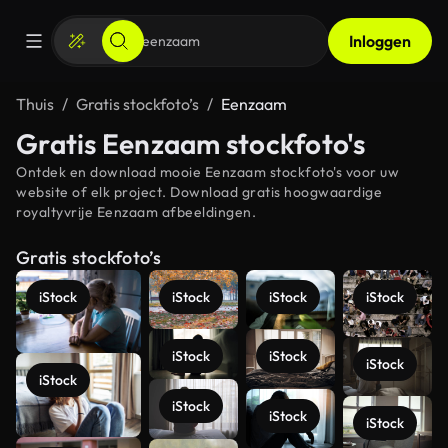
Inloggen
Thuis
Gratis stockfoto’s
Eenzaam
Gratis Eenzaam stockfoto's
Ontdek en download mooie Eenzaam stockfoto's voor uw
website of elk project. Download gratis hoogwaardige
royaltyvrije Eenzaam afbeeldingen.
Gratis stockfoto’s
iStock
iStock
iStock
iStock
iStock
iStock
iStock
iStock
iStock
iStock
iStock