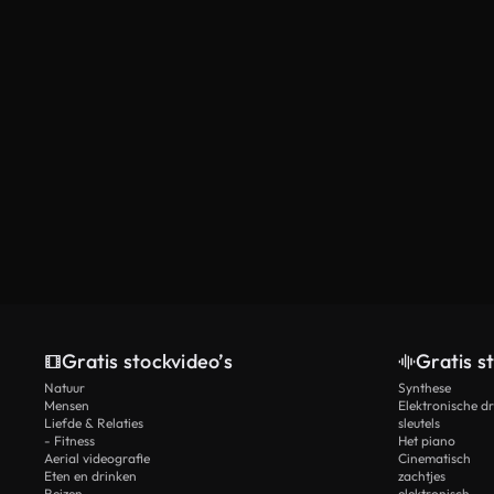
Gratis stockvideo’s
Gratis s
Natuur
Synthese
Mensen
Elektronische d
Liefde & Relaties
sleutels
- Fitness
Het piano
Aerial videografie
Cinematisch
Eten en drinken
zachtjes
Reizen
elektronisch