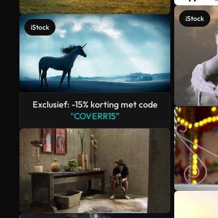
iStock
iStock
Exclusief: -15% korting met code
"COVERR15"