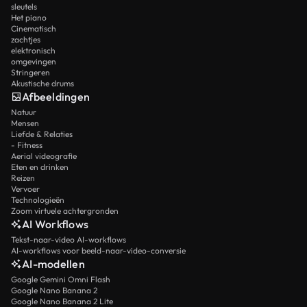
sleutels
Het piano
Cinematisch
zachtjes
elektronisch
omgevingen
Stringeren
Akustische drums
Afbeeldingen
Natuur
Mensen
Liefde & Relaties
- Fitness
Aerial videografie
Eten en drinken
Reizen
Vervoer
Technologieën
Zoom virtuele achtergronden
AI Workflows
Tekst-naar-video AI-workflows
AI-workflows voor beeld-naar-video-conversie
AI-modellen
Google Gemini Omni Flash
Google Nano Banana 2
Google Nano Banana 2 Lite