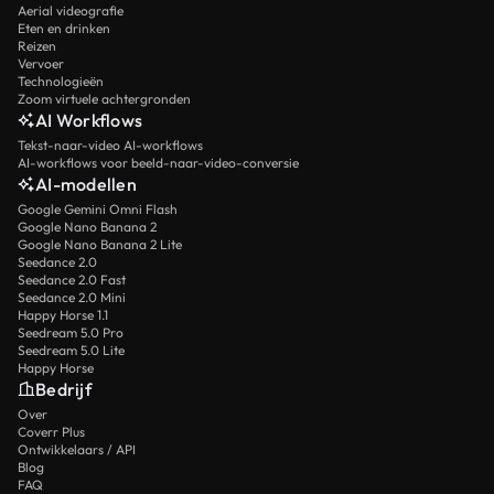
Aerial videografie
Eten en drinken
Reizen
Vervoer
Technologieën
Zoom virtuele achtergronden
AI Workflows
Tekst-naar-video AI-workflows
AI-workflows voor beeld-naar-video-conversie
AI-modellen
Google Gemini Omni Flash
Google Nano Banana 2
Google Nano Banana 2 Lite
Seedance 2.0
Seedance 2.0 Fast
Seedance 2.0 Mini
Happy Horse 1.1
Seedream 5.0 Pro
Seedream 5.0 Lite
Happy Horse
Bedrijf
Over
Coverr Plus
Ontwikkelaars / API
Blog
FAQ