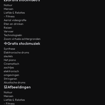
Natuur
Mensen
Liefde & Relaties
- Fitness
Aerial videografie
Eten en drinken
Reizen
Vervoer
Technologieën
Zoom virtuele achtergronden
Gratis stockmuziek
Synthese
Elektronische drums
sleutels
Het piano
Cinematisch
zachtjes
elektronisch
omgevingen
Stringeren
Akustische drums
Afbeeldingen
Natuur
Mensen
Liefde & Relaties
- Fitness