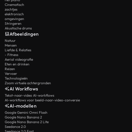
Cinematisch
zachtjes
elektronisch
omgevingen
Stringeren
Akustische drums
Afbeeldingen
Natuur
Mensen
Liefde & Relaties
- Fitness
Aerial videografie
Eten en drinken
Reizen
Vervoer
Technologieën
Zoom virtuele achtergronden
AI Workflows
Tekst-naar-video AI-workflows
AI-workflows voor beeld-naar-video-conversie
AI-modellen
Google Gemini Omni Flash
Google Nano Banana 2
Google Nano Banana 2 Lite
Seedance 2.0
Seedance 2.0 Fast