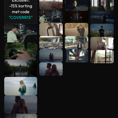
Exclusief:
-15% korting
met code
"COVERR15"