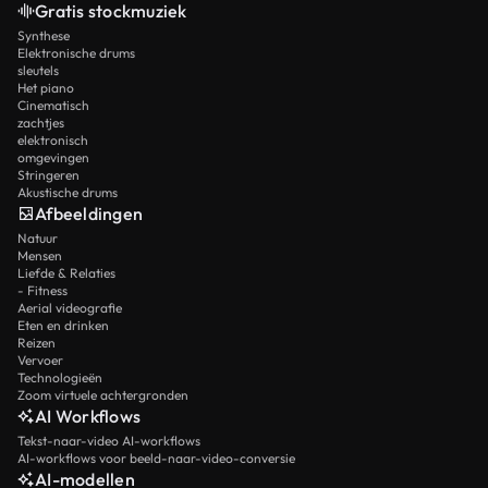
Gratis stockmuziek
Synthese
Elektronische drums
sleutels
Het piano
Cinematisch
zachtjes
elektronisch
omgevingen
Stringeren
Akustische drums
Afbeeldingen
Natuur
Mensen
Liefde & Relaties
- Fitness
Aerial videografie
Eten en drinken
Reizen
Vervoer
Technologieën
Zoom virtuele achtergronden
AI Workflows
Tekst-naar-video AI-workflows
AI-workflows voor beeld-naar-video-conversie
AI-modellen