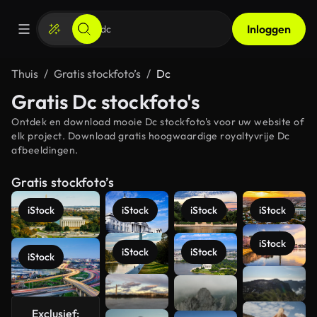
Inloggen
Thuis
Gratis stockfoto’s
Dc
Gratis Dc stockfoto's
Ontdek en download mooie Dc stockfoto's voor uw website of
elk project. Download gratis hoogwaardige royaltyvrije Dc
afbeeldingen.
Gratis stockfoto’s
iStock
iStock
iStock
iStock
iStock
iStock
iStock
iStock
Meer
bekijken
Exclusief: