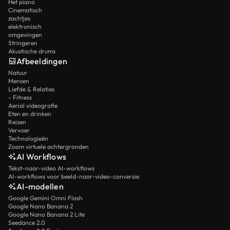
Het piano
Cinematisch
zachtjes
elektronisch
omgevingen
Stringeren
Akustische drums
Afbeeldingen
Natuur
Mensen
Liefde & Relaties
- Fitness
Aerial videografie
Eten en drinken
Reizen
Vervoer
Technologieën
Zoom virtuele achtergronden
AI Workflows
Tekst-naar-video AI-workflows
AI-workflows voor beeld-naar-video-conversie
AI-modellen
Google Gemini Omni Flash
Google Nano Banana 2
Google Nano Banana 2 Lite
Seedance 2.0