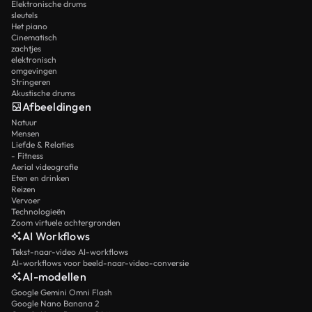
Elektronische drums
sleutels
Het piano
Cinematisch
zachtjes
elektronisch
omgevingen
Stringeren
Akustische drums
Afbeeldingen
Natuur
Mensen
Liefde & Relaties
- Fitness
Aerial videografie
Eten en drinken
Reizen
Vervoer
Technologieën
Zoom virtuele achtergronden
AI Workflows
Tekst-naar-video AI-workflows
AI-workflows voor beeld-naar-video-conversie
AI-modellen
Google Gemini Omni Flash
Google Nano Banana 2