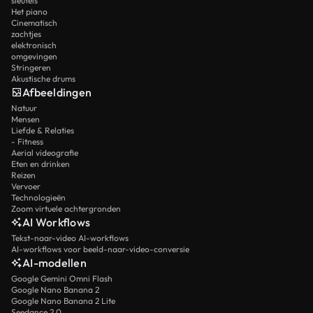
sleutels
Het piano
Cinematisch
zachtjes
elektronisch
omgevingen
Stringeren
Akustische drums
Afbeeldingen
Natuur
Mensen
Liefde & Relaties
- Fitness
Aerial videografie
Eten en drinken
Reizen
Vervoer
Technologieën
Zoom virtuele achtergronden
AI Workflows
Tekst-naar-video AI-workflows
AI-workflows voor beeld-naar-video-conversie
AI-modellen
Google Gemini Omni Flash
Google Nano Banana 2
Google Nano Banana 2 Lite
Seedance 2.0